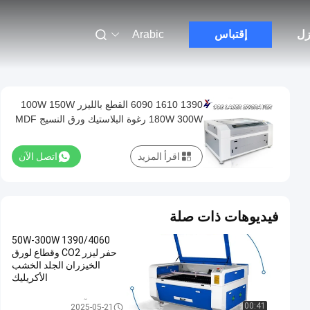
زل
إقتباس
Arabic
1390 1610 6090 القطع بالليزر 100W 150W
180W 300W رغوة البلاستيك ورق النسيج MDF
الجلد الاكريليك الخشب النسيج CNC CO2 ليزر
قطع حفرة آلة
اقرأ المزيد
اتصل الآن
فيديوهات ذات صلة
1390/4060 50W-300W
حفر ليزر CO2 وقطاع لورق
الخيزران الجلد الخشب
الأكريليك
آلة قطع النقش بالليزر
00:41
2025-05-21