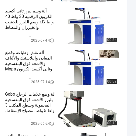
آلة وسم ليزر ثاني أكسيد
الكربون الرقمية 30 واط 40
واط لآلة وسم الليزر للخشب
والخيزران والمطاط
آلة النقش بالليزر
00:54
2025-07-14
آلة نقش وطباعة وقطع
المعادن والبلاستيك والألياف
والأشعة فوق البنفسجية
وثاني أكسيد الكربون Mopa
بالليزر CNC الصناعية
آلة النقش بالليزر
00:59
2025-07-14
آلة وضع علامات الزجاج Gobo
بليزر الأشعة فوق البنفسجية
المحمولة وسطح المكتب 3
واط 5 واط، مصباح الإسقاط،
طابعة ليزر الأشعة فوق
البنفسجية
آلة النقش بالليزر
00:19
2025-06-24
حفر ليزر متعدد الوظائف