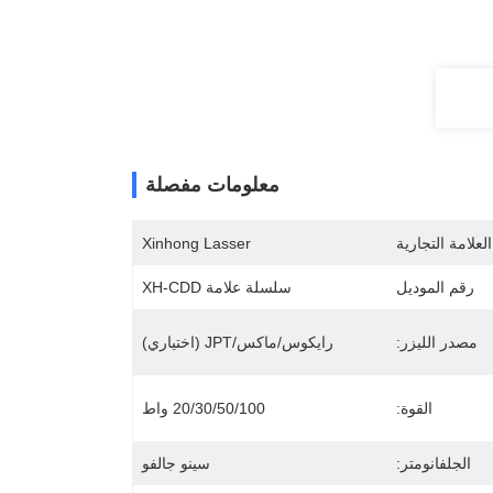
معلومات مفصلة
لعلامة التجارية
Xinhong Lasser
رقم الموديل
سلسلة علامة XH-CDD
مصدر الليزر:
رايكوس/ماكس/JPT (اختياري)
القوة:
20/30/50/100 واط
الجلفانومتر:
سينو جالفو