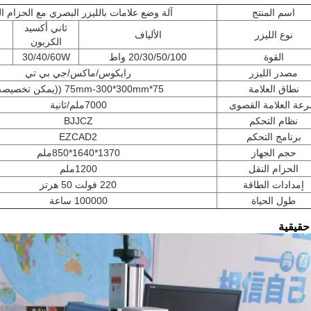
اسم المنتج
آلة وضع علامات بالليزر البصري مع الحزام ال
ثاني أكسيد
نوع الليزر
الألياف
الكربون
القوة
20/30/50/100 واط
30/40/60W
مصدر الليزر
رايكوس/ماكس/جي بي تي
نطاق العلامة
75*75mm-300*300mm ((يمكن تخصيصه)
عة العلامة القصوى
7000ملم/ثانية
نظام التحكم
BJJCZ
برنامج التحكم
EZCAD2
حجم الجهاز
1370*1640*850ملم
الحزام النقل
1200ملم
إمدادات الطاقة
220 فولت 50 هرتز
طول الحياة
100000 ساعة
حقيقية