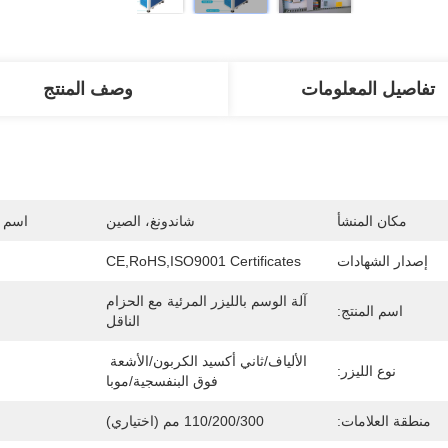
تفاصيل المعلومات
وصف المنتج
مكان المنشأ
شاندونغ، الصين
اسم ا
إصدار الشهادات
CE,RoHS,ISO9001 Certificates
آلة الوسم بالليزر المرئية مع الحزام 
اسم المنتج:
الناقل
الألياف/ثاني أكسيد الكربون/الأشعة 
نوع الليزر:
فوق البنفسجية/موبا
منطقة العلامات:
110/200/300 مم (اختياري)