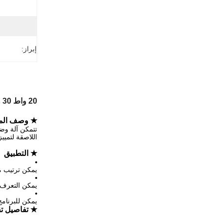
إبراز:
20 واط 30 واط 50 واط 100 واط آلة حفر الحجرة الآلية لليزر مع الحزام النقل
★ وصف المن
اللاصقة لتمييز الدفعات
★ التطبيق
يمكن ترتيب م
يمكن التعرف ع
يمكن للبرنامج
★ تفاصيل تق