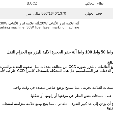
نظام التحكم:
BJJCZ
حجم الجهاز:
1370*1640*850 مللي متر
آلة علامة ليزر الألياف 20W,آلة علامة ليزر الألياف 30W,آلة علامة ليزر الألياف 50W
marking machine
, 
30W fiber laser marking machine
تج
تتمكن آلة وضع العلامات بالليزر بصورة CCD من معالجة تحديات مثل 
 غير المنتظمةيتم حل هذه المشكلة باستخدام كاميرا CCD خارجية لالتقاط نقاط الميزة في الوقت الحقيقي.
نتجات العلامة بحرية ، مما يسمح بوضع عناصر متعددة في وقت واحد.
لى المنتجات بغض النظر عن موقعها أو زاويتها أو شكلها.
 أن يؤدي إلى حد كبير التعرف التلقائي ، مما يتيح وضع علامة متزامنة لمنتجات مت
نية