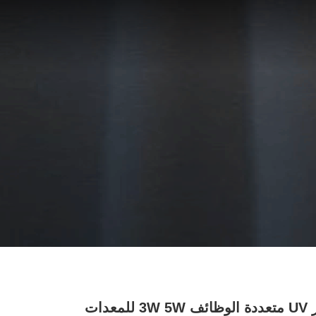
علامة ليزر UV متعددة الوظائف 3W 5W للمعدات