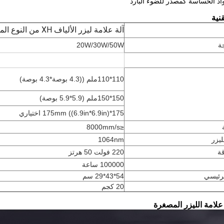
اد الحساسة كمصدر للضوء البارد
نية
آلة علامة ليزر الألياف XH من النوع المنقسم
ة
20W/30W/50W
110*110ملم ((4.3 بوصة*4.3 بوصة)
150*150ملم (5.9*5.9 بوصة)
175*175mm ((6.9in*6.9in) اختياري
≤8000mm/s
يزر
1064nm
قة
220 فولت 50 هرتز
100000 ساعة
رئيسي
54*43*29 سم
20 كجم
امة الليزر المصغرة