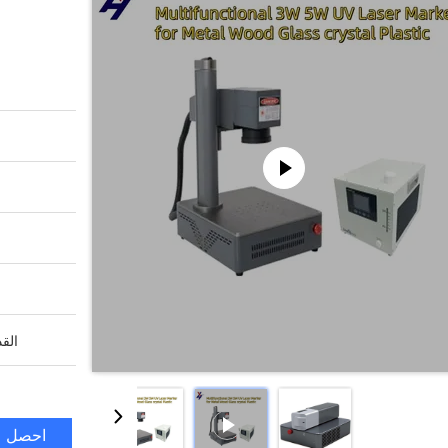
القد
احصل ع