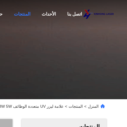
اتصل بنا
الأحداث
المنتجات
حو
المنزل
>
المنتجات
>
علامة ليزر UV متعددة الوظائف 3W 5W للمعدات الخشب الزجاج الكريستال البلاستيك
المنتجات