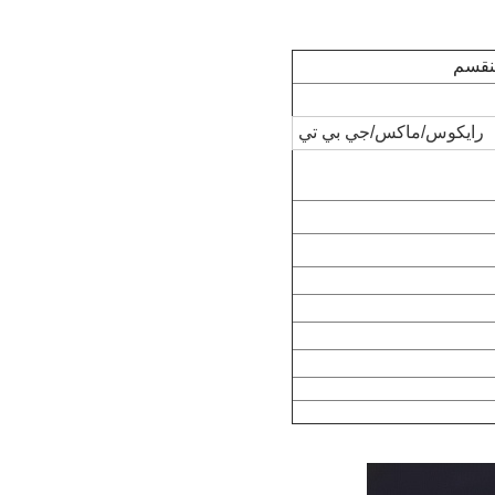
رايكوس/ماكس/جي بي تي