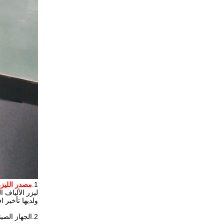
1.
مصدر الليزر
ليزر الألياف المتحول Q، ليزر سلسلة JPT لديها المزيد من المرو
ولديها تأخير ا
2.الجهاز الصيني عالي السرعة، مع أضواء حمراء مزدوجة تساعدك على تركيز الليزر.