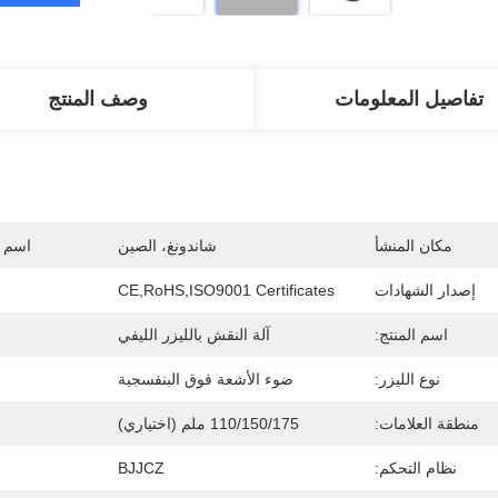
تفاصيل المعلومات
وصف المنتج
مكان المنشأ
شاندونغ، الصين
اسم ا
إصدار الشهادات
CE,RoHS,ISO9001 Certificates
اسم المنتج:
آلة النقش بالليزر الليفي
نوع الليزر:
ضوء الأشعة فوق البنفسجية
منطقة العلامات:
110/150/175 ملم (اختياري)
نظام التحكم:
BJJCZ