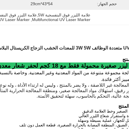
حجم الجهاز:
54*43*29cm
علامة الليزر فوق البنفسجية 5W,علامة الليزر فوق البنفسجية متعددة الوظائف,علامة الليزر فوق البنفسجية 3W
V Laser Marker
, 
Multifunctional UV Laser Marker
تج
 صغيرة محمولة فقط مع 18 كجم لحفر شعار معدن
لجة مجموعة متنوعة من المواد المعدنية وغير المعدنية. وخاصة بالنسبة للص
ييز أكثر فائدة.
منتج
الصغير وخط العلامة الدقيق
ة واستقرار شعاع الليزر العالي
ل للجهاز، عملية بسيطة وسهلة
لضيق، المنطقة المصابة بالحرارة الصغيرة، قطعة العمل دون تلف