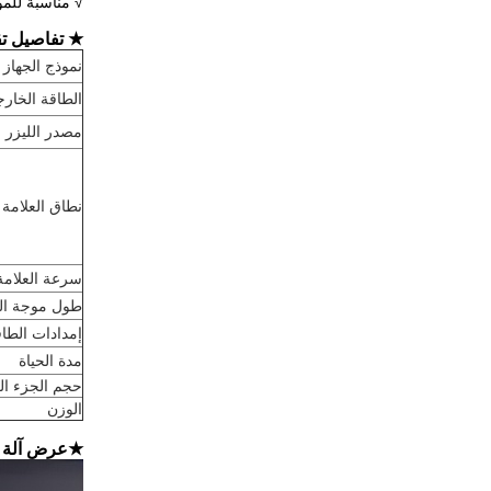
√ مناسبة للمو
★ تفاصيل تق
نموذج الجهاز
الطاقة الخارج
مصدر الليزر
نطاق العلامة
سرعة العلامة
طول موجة الل
إمدادات الطا
مدة الحياة
حجم الجزء ال
الوزن
★عرض آلة عل