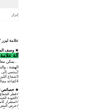
إبراز:
علامة ليزر UV متعددة الوظائف 3W 5W للمعدات الخشب الزجاج الكريستال البلاستيك
★ وصف المن
آلة علامة ليزر
1. يمكن معا
الهشة ، والتم
2ينتمي إلى المعالجة غير اللاصقة ، ولا يضر بالمنتج ، وليس له ارتداء الأداة ، وله نوعية علامة جيدة.
3شعاع الليزر رقيق، استهلاك مواد المعالجة صغير، ومنطقة المعالجة الحرارية المتأثرة صغيرة.
4كفاءة معالجة عالية، التحكم بالحاسوب، سهلة لتحقيق الأتمتة.
★ خصائص ال
√قطر الشعاع 
√الجودة الجيد
√استقرار كام
√عرض النبض ا