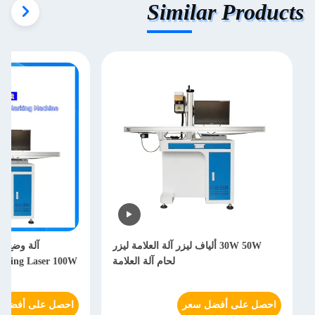
Similar Products
30W 50W ألياف ليزر آلة العلامة ليزر
لحام آلة العلامة
Positioning Laser 100W استشعا
احصل على أفضل سعر
احصل على أفضل 