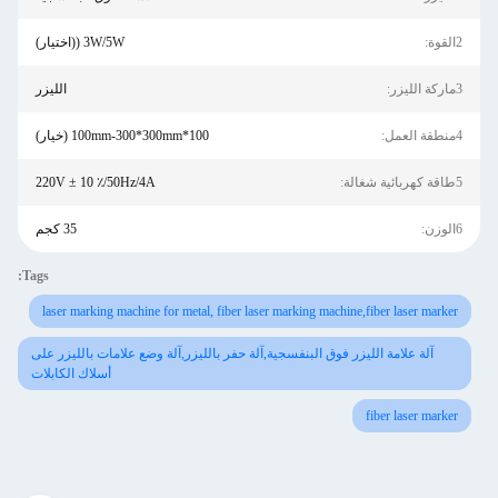
2القوة:
3W/5W ((اختيار)
3ماركة الليزر:
الليزر
4منطقة العمل:
100*100mm-300*300mm (خيار)
5طاقة كهربائية شغالة:
220V ± 10 ٪/50Hz/4A
6الوزن:
35 كجم
Tags:
laser marking machine for metal, fiber laser marking machine,fiber laser marker
آلة علامة الليزر فوق البنفسجية,آلة حفر بالليزر,آلة وضع علامات بالليزر على
أسلاك الكابلات
fiber laser marker