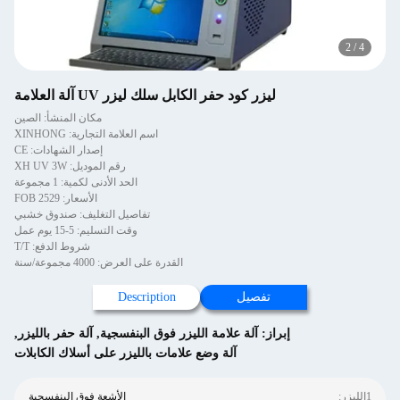
2
/
4
ليزر كود حفر الكابل سلك ليزر UV آلة العلامة
مكان المنشأ: الصين
اسم العلامة التجارية: XINHONG
إصدار الشهادات: CE
رقم الموديل: XH UV 3W
الحد الأدنى لكمية: 1 مجموعة
الأسعار: FOB 2529
تفاصيل التغليف: صندوق خشبي
وقت التسليم: 5-15 يوم عمل
شروط الدفع: T/T
القدرة على العرض: 4000 مجموعة/سنة
تفصيل
Description
إبراز:
آلة علامة الليزر فوق البنفسجية
,
آلة حفر بالليزر
,
آلة وضع علامات بالليزر على أسلاك الكابلات
1الليزر:
الأشعة فوق البنفسجية