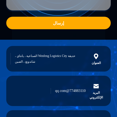
إرسال
حديقة Wenfeng Logistics City الصناعية ، يانتاي ،
شاندونغ ، الصين
العنوان
774883110@qq.com
البريد
الإلكتروني