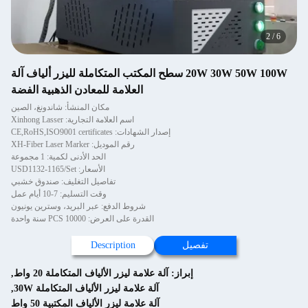
2
/
6
20W 30W 50W 100W سطح المكتب المتكاملة لليزر ألياف آلة
العلامة للمعادن الذهبية الفضة
مكان المنشأ: شاندونغ، الصين
اسم العلامة التجارية: Xinhong Lasser
إصدار الشهادات: CE,RoHS,ISO9001 certificates
رقم الموديل: XH-Fiber Laser Marker
الحد الأدنى لكمية: 1 مجموعة
الأسعار: USD1132-1165/Set
تفاصيل التغليف: صندوق خشبي
وقت التسليم: 7-10 أيام عمل
شروط الدفع: عبر البريد، وسترين يونيون
القدرة على العرض: 10000 PCS سنة واحدة
تفصيل
Description
إبراز:
آلة علامة ليزر الألياف المتكاملة 20 واط
,
آلة علامة ليزر الألياف المتكاملة 30W
,
آلة علامة ليزر الألياف المكتبية 50 واط