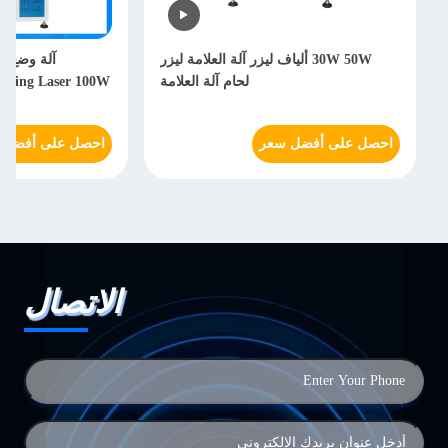
30W 50W ألياف ليزر آلة العلامة ليزر
لحام آلة العلامة
Positioning Laser 100W استشعا
احصل على أفضل سعر
احصل على أفضل 
الاتصال