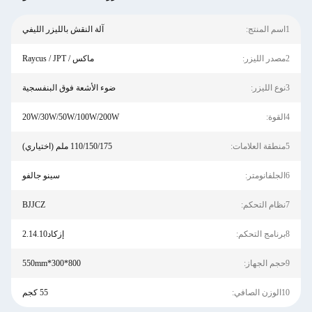
1اسم المنتج:
آلة النقش بالليزر الليفي
2مصدر الليزر:
ماكس / Raycus / JPT
3نوع الليزر:
ضوء الأشعة فوق البنفسجية
4القوة:
20W/30W/50W/100W/200W
5منطقة العلامات:
110/150/175 ملم (اختياري)
6الجلفانومتر:
سينو جالفو
7نظام التحكم:
BJJCZ
8برنامج التحكم:
إزكاد2.14.10
9حجم الجهاز:
800*300*550mm
10الوزن الصافي:
55 كجم