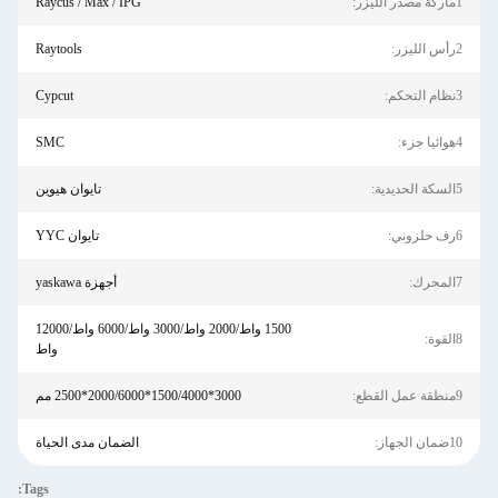
1ماركة مصدر الليزر:
Raycus / Max / IPG
2رأس الليزر:
Raytools
3نظام التحكم:
Cypcut
4هوائيا جزء:
SMC
5السكة الحديدية:
تايوان هيوين
6رف حلزوني:
تايوان YYC
7المحرك:
أجهزة yaskawa
1500 واط/2000 واط/3000 واط/6000 واط/12000
8القوة:
واط
9منطقة عمل القطع:
3000*1500/4000*2000/6000*2500 مم
10ضمان الجهاز:
الضمان مدى الحياة
Tags: