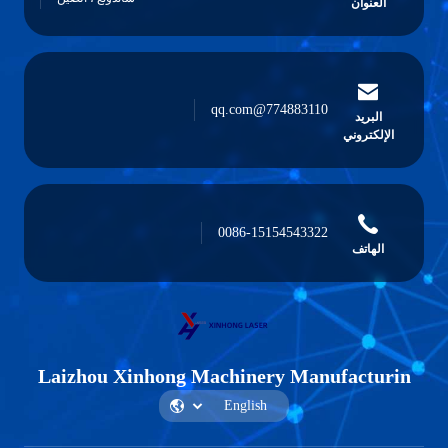
العنوان
774883110@qq.com
البريد
الإلكتروني
0086-15154543322
الهاتف
Laizhou Xinhong Machinery Manufacturin