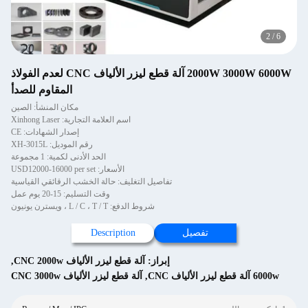
2
/
6
2000W 3000W 6000W آلة قطع ليزر الألياف CNC لعدم الفولاذ
المقاوم للصدأ
مكان المنشأ: الصين
اسم العلامة التجارية: Xinhong Laser
إصدار الشهادات: CE
رقم الموديل: XH-3015L
الحد الأدنى لكمية: 1 مجموعة
الأسعار: USD12000-16000 per set
تفاصيل التغليف: حالة الخشب الرقائقي القياسية
وقت التسليم: 15-20 يوم عمل
شروط الدفع: L / C ، T / T ، ويسترن يونيون
تفصيل
Description
إبراز:
آلة قطع ليزر الألياف CNC 2000w
,
6000w آلة قطع ليزر الألياف CNC
,
آلة قطع ليزر الألياف CNC 3000w