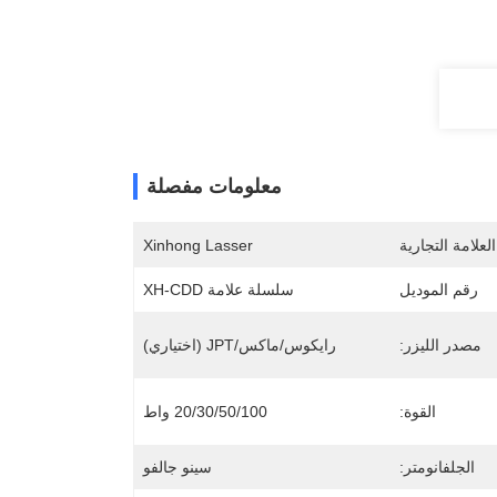
معلومات مفصلة
لعلامة التجارية
Xinhong Lasser
رقم الموديل
سلسلة علامة XH-CDD
مصدر الليزر:
رايكوس/ماكس/JPT (اختياري)
القوة:
20/30/50/100 واط
الجلفانومتر:
سينو جالفو