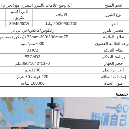
اسم المنتج
آلة وضع علامات بالليزر البصري مع الحزام ال
ثاني أكسيد
نوع الليزر
الألياف
الكربون
القوة
20/30/50/100 واط
30/40/60W
مصدر الليزر
رايكوس/ماكس/جي بي تي
نطاق العلامة
75*75mm-300*300mm ((يمكن تخصيصها)
عة العلامة القصوى
7000ملم/ثانية
نظام التحكم
BJJCZ
برنامج التحكم
EZCAD2
حجم الجهاز
1370*1640*850ملم
الحزام النقل
1200ملم
إمدادات الطاقة
220 فولت 50 هرتز
طول الحياة
100000 ساعة
حقيقية