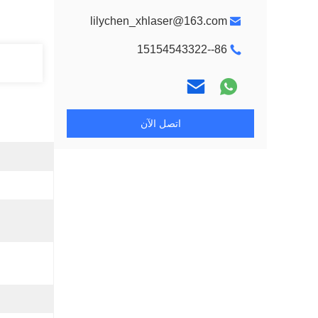
lilychen_xhlaser@163.com
86--15154543322
اتصل الآن