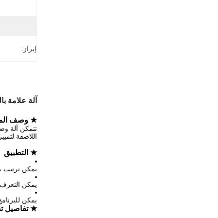
إبراز:
آلة علامة با
★ وصف المن
اللاصقة لتمييز الدفعات
★ التطبيق
يمكن ترتيب م
يمكن التعرف ع
يمكن للبرنامج
★ تفاصيل تق