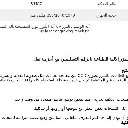
نظام التحكم:
BJJCZ
حجم الجهاز:
1370*1640*850 مللي متر
آلة الوسم بالليزر UV,آلة الليزر فوق البنفسجية,آلة النقش بالليزر UV
uv laser engraving machine
لليزر الآلية للطباعة بالرقم التسلسلي مع أحزمة نقل
تج
تتمكن آلة وضع العلامات بالليزر بصورة CCD من معالجة تحديات مثل 
 غير المنتظمةيتم حل هذه المشكلة باستخدام كاميرا CCD خارجية لالتقاط نقاط الميزة في الوقت الحقيقي.
نتجات العلامة بحرية ، مما يسمح بوضع عناصر متعددة في وقت واحد.
لى المنتجات بغض النظر عن موقعها أو زاويتها أو شكلها.
 أن يؤدي إلى حد كبير التعرف التلقائي ، مما يتيح وضع علامة متزامنة لمنتجات مت
نية