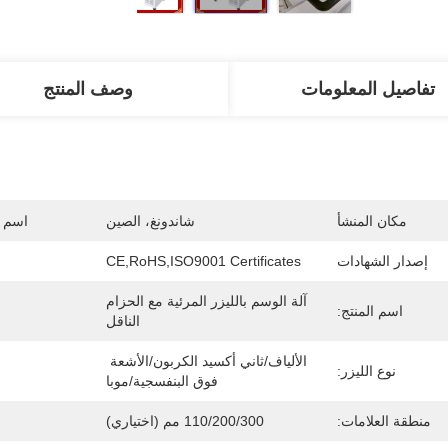
تفاصيل المعلومات
وصف المنتج
مكان المنشأ
شاندونغ، الصين
اسم ا
إصدار الشهادات
CE,RoHS,ISO9001 Certificates
آلة الوسم بالليزر المرئية مع الحزام 
اسم المنتج:
الناقل
الألياف/ثاني أكسيد الكربون/الأشعة 
نوع الليزر:
فوق البنفسجية/موبا
منطقة العلامات:
110/200/300 مم (اختياري)