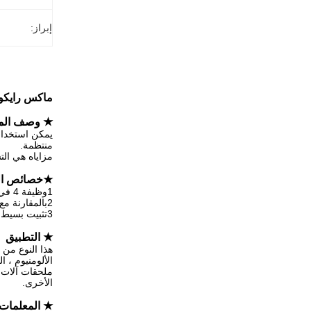
إبراز:
ماكس رايكوس1500W 2000W 3000W آلة لحام ليزر ا
★ وصف المن
يمكن استخدام 
منتظمة.
مزاياه هي الت
★
خصائص ال
1وظيفة 4 في 1 لحام / قطع / تنظيف / تنظيف الغزل
2بالمقارنة مع آلات اللحام التقليدية ، اللحام بالليزر سريع وفعال وآمن وصديق للبيئة
3تثبيت بسيط، وزن خفيف واستهلاك طاقة منخفض
★ التطبيق
هذا النوع من ل
الألومنيوم ، 
ملحقات آلات ا
الأخرى.
★ المعلمات ا