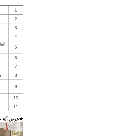
1
2
3
4
العل
5
6
7
8
ط
9
10
11
★
عرض آلة حق