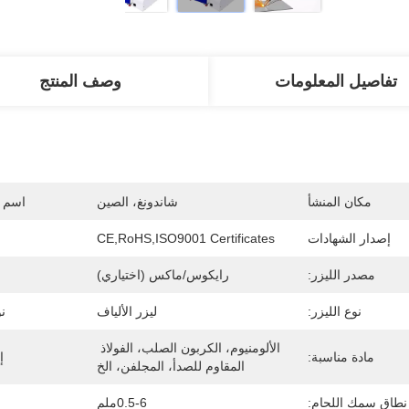
تفاصيل المعلومات
وصف المنتج
مكان المنشأ
شاندونغ، الصين
اسم ا
إصدار الشهادات
CE,RoHS,ISO9001 Certificates
مصدر الليزر:
رايكوس/ماكس (اختياري)
نوع الليزر:
ليزر الألياف
ن
الألومنيوم، الكربون الصلب، الفولاذ 
مادة مناسبة:
إ
المقاوم للصدأ، المجلفن، الخ
نطاق سمك اللحام:
0.5-6ملم