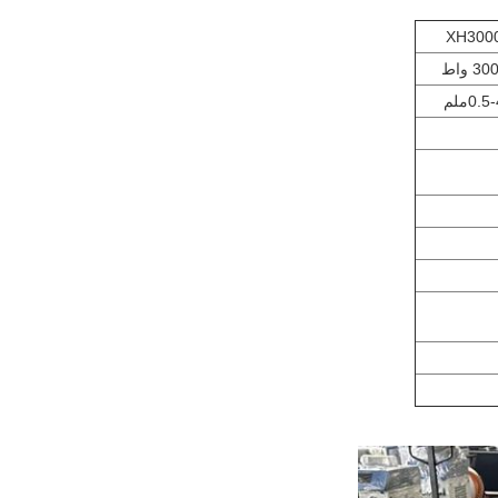
XH300
3 واط
0.5ملم