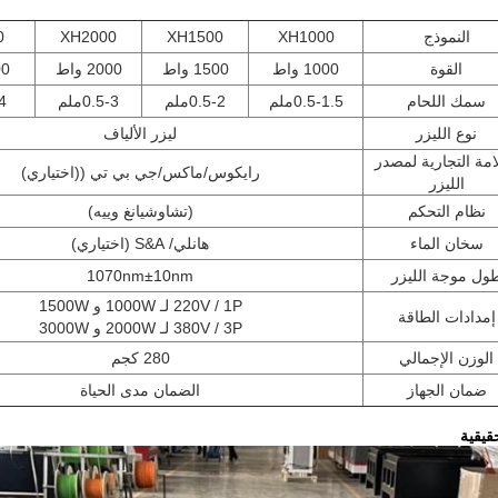
النموذج
XH1000
XH1500
XH2000
0
القوة
1000 واط
1500 واط
2000 واط
000
سمك اللحام
0.5-1.5ملم
0.5-2ملم
0.5-3ملم
-4
نوع الليزر
ليزر الألياف
امة التجارية لمصدر
رايكوس/ماكس/جي بي تي ((اختياري)
الليزر
نظام التحكم
(تشاوشيانغ وييه)
سخان الماء
هانلي/ S&A (اختياري)
ول موجة الليزر
1070nm±10nm
220V / 1P لـ 1000W و 1500W
إمدادات الطاقة
380V / 3P لـ 2000W و 3000W
الوزن الإجمالي
280 كجم
ضمان الجهاز
الضمان مدى الحياة
يقية