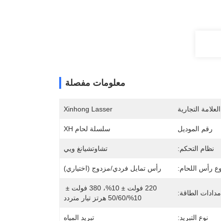
معلومات مفصلة
لعلامة التجارية
Xinhong Lasser
رقم الموديل
سلسلة لحام XH
نظام التحكم:
تشاوتشيانغ ويي
وع رأس اللحام:
رأس تمايل فردي/مزدوج (اختياري)
220 فولت ± 10%، 380 فولت ± 
مدادات الطاقة:
10%/50/60 هرتز تيار متردد
نوع التبريد:
تبريد المياه