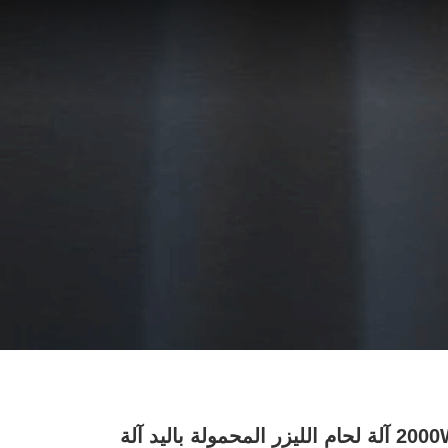
2000W 3000W آلة لحام الليزر المحمولة باليد آلة