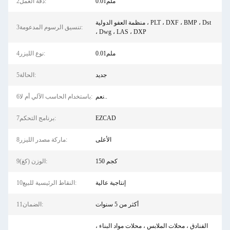
0.01ملم
2دقة العمل:
منظمة العفو الدولية ، PLT ، DXF ، BMP ، Dst
3تنسيق الرسوم المدعومة:
، Dwg ، LAS ، DXP
0.01ملم
4نوع الليزر:
جديد
5الحالة:
نعم..
6باستخدام الحاسب الآلي أم لا:
EZCAD
7برنامج التحكم:
الأعلى
8ماركة مصدر الليزر:
150 كجم
9الوزن (كغ):
إنتاجية عالية
10النقاط الرئيسية للبيع:
أكثر من 5 سنوات
11الضمان:
الفنادق ، محلات الملابس ، محلات مواد البناء ،