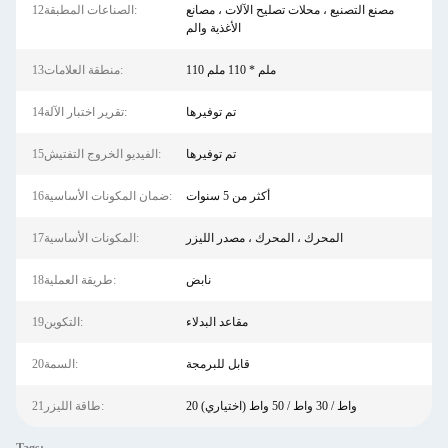
مصنع التصنيع ، محلات تصليح الآلات ، مصانع
12الصناعات المطبقة:
الأغذية والم
110 ملم * 110 ملم
13منطقة العلامات:
تم توفيرها
14تقرير اختبار الآلة:
تم توفيرها
15الفيديو الخروج التفتيش:
أكثر من 5 سنوات
16ضمان المكونات الأساسية:
المحرك ، المحرك ، مصدر الليزر
17المكونات الأساسية:
نابض
18طريقة العملية:
مقاعد البدلاء
19التكوين:
قابل للبرمجة
20السمة:
20 واط / 30 واط / 50 واط (اختياري)
21طاقة الليزر: