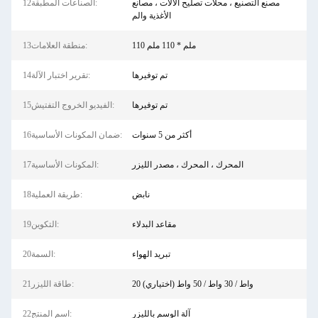
مصنع التصنيع ، محلات تصليح الآلات ، مصانع
12الصناعات المطبقة:
الأغذية والم
110 ملم * 110 ملم
13منطقة العلامات:
تم توفيرها
14تقرير اختبار الآلة:
تم توفيرها
15الفيديو الخروج التفتيش:
أكثر من 5 سنوات
16ضمان المكونات الأساسية:
المحرك ، المحرك ، مصدر الليزر
17المكونات الأساسية:
نابض
18طريقة العملية:
مقاعد البدلاء
19التكوين:
تبريد الهواء
20السمة:
20 واط / 30 واط / 50 واط (اختياري)
21طاقة الليزر:
آلة الوسم بالليزر
22اسم المنتج: