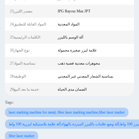
IPG Raycus Max JPT
23مصدر الليزر:
المواد المعدنية
24المواد القابلة للتطبيق:
آلة الوسم بالليزر
25الكلمات الرئيسية:
علامة ليزر صغيرة محمولة
26نوع الجهاز:
مجوهرات معدنية فضية ذهب
27بمناسبة المواد:
بمناسبة الشعار المعدني غير المعدني
28الوظيفة:
الضمان مدى الحياة
29خدمة ما بعد البيع:
Tags:
laser marking machine for metal, fiber laser marking machine,fiber laser marker
يكية ليزرية 100 واط
fiber laser marker