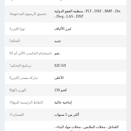
منظمة العفو الدولية ، PLT ، DXF ، BMP ، Dst
3تنسيق الرسوم المدعومة:
، Dwg ، LAS ، DXP
ليزر الألياف
4نوع الليزر:
جديد
5الحالة:
نعم..
6باستخدام الحاسب الآلي أم لا:
EZCAD
7برنامج التحكم:
الأعلى
8ماركة مصدر الليزر:
150 كجم
9الوزن (كغ):
إنتاجية عالية
10النقاط الرئيسية للبيع:
أكثر من 5 سنوات
11الضمان:
الفنادق ، محلات الملابس ، محلات مواد البناء ،