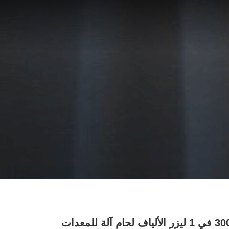
3000W 4 في 1 ليزر الألياف لحام آلة للمعدات