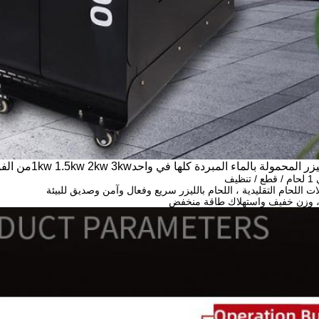
ليزر المحمولة بالماء المبردة كلها في واحد
1kw 1.5kw 2kw 3kw
من الفو