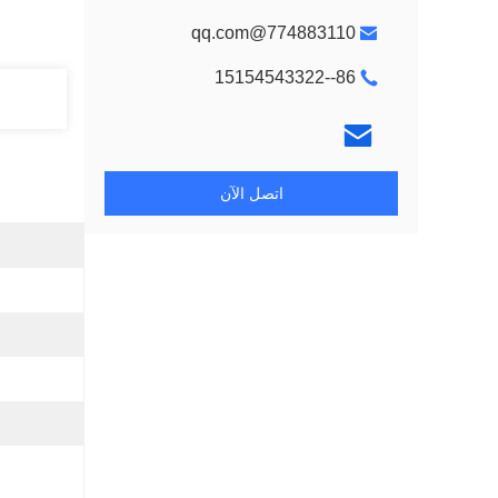
774883110@qq.com
86--15154543322
اتصل الآن