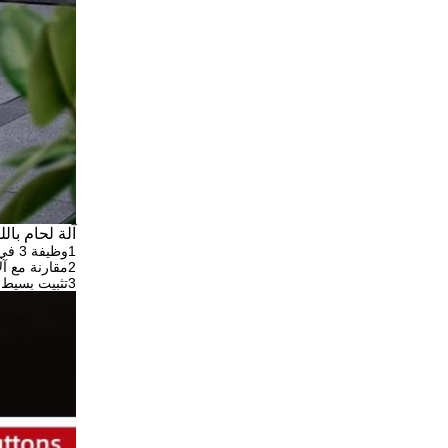
آلة لحام بال
1وظيفة 3 في 1 لحام / قطع / تنظيف
2مقارنة مع آلات اللحام التقليدية ، اللحام بالليزر سريع وفعال وآمن وصديق للبيئة
3تثبيت بسيط، وزن خفيف واستهلاك طاقة منخفض