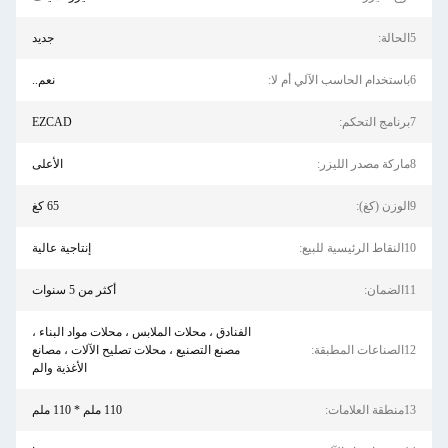
5الحالة:
جديد
6باستخدام الحاسب الآلي أم لا:
نعم..
7برنامج التحكم:
EZCAD
8ماركة مصدر الليزر:
الأعلى
9الوزن (كغ):
65 كغ
10النقاط الرئيسية للبيع:
إنتاجية عالية
11الضمان:
أكثر من 5 سنوات
الفنادق ، محلات الملابس ، محلات مواد البناء ،
12الصناعات المطبقة:
مصنع التصنيع ، محلات تصليح الآلات ، مصانع
الأغذية والم
13منطقة العلامات:
110 ملم * 110 ملم