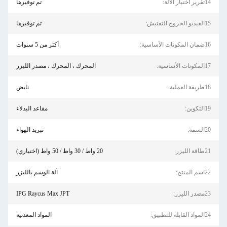
14تقرير اختبار الآلة:
تم توفيرها
15الفيديو الخروج التفتيش:
تم توفيرها
16ضمان المكونات الأساسية:
أكثر من 5 سنوات
17المكونات الأساسية:
المحرك ، المحرك ، مصدر الليزر
18طريقة العملية:
نابض
19التكوين:
مقاعد البدلاء
20السمة:
تبريد الهواء
21طاقة الليزر:
20 واط / 30 واط / 50 واط (اختياري)
22اسم المنتج:
آلة الوسم بالليزر
23مصدر الليزر:
IPG Raycus Max JPT
24المواد القابلة للتطبيق:
المواد المعدنية