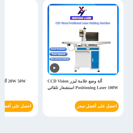
آلة وضع علامة ليزر CCD Vision
20W 50W
Positioning Laser 100W استشعار تلقائي
احصل على أفضل سعر
احصل على أفضل 