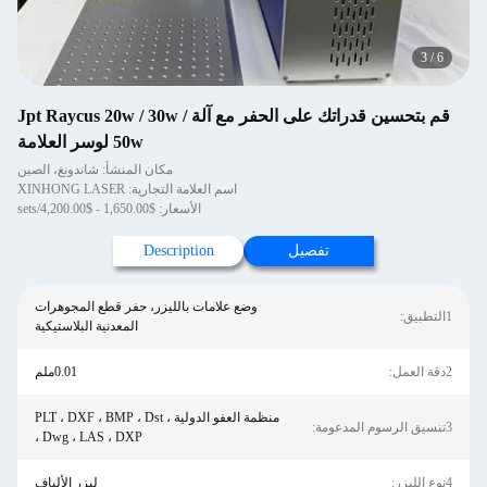
3
/
6
قم بتحسين قدراتك على الحفر مع آلة Jpt Raycus 20w / 30w /
50w لوسر العلامة
مكان المنشأ: شاندونغ، الصين
اسم العلامة التجارية: XINHONG LASER
الأسعار: $1,650.00 - $4,200.00/sets
تفصيل
Description
وضع علامات بالليزر، حفر قطع المجوهرات
1التطبيق:
المعدنية البلاستيكية
2دقة العمل:
0.01ملم
منظمة العفو الدولية ، PLT ، DXF ، BMP ، Dst
3تنسيق الرسوم المدعومة:
، Dwg ، LAS ، DXP
4نوع الليزر:
ليزر الألياف