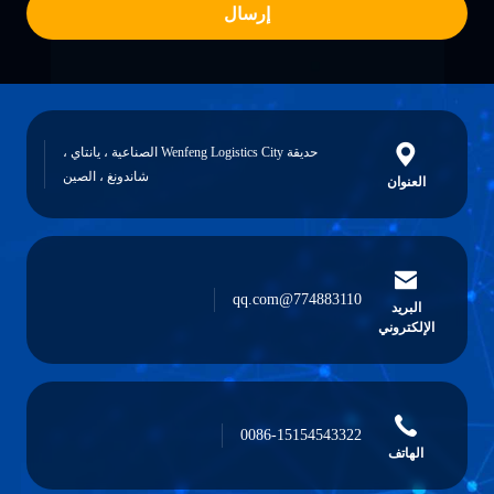
إرسال
حديقة Wenfeng Logistics City الصناعية ، يانتاي ،
شاندونغ ، الصين
العنوان
774883110@qq.com
البريد
الإلكتروني
0086-15154543322
الهاتف