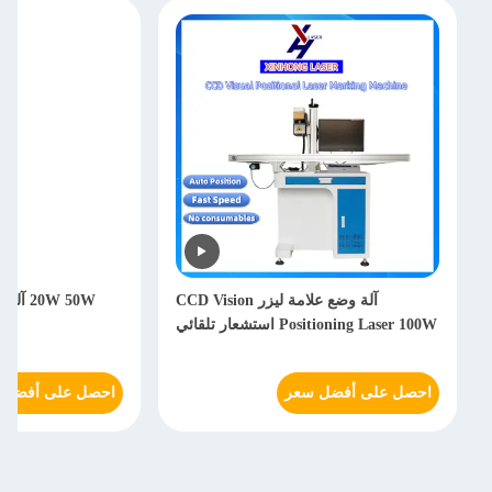
آلة وضع علامة ليزر CCD Vision
20W 50W
Positioning Laser 100W استشعار تلقائي
احصل على أفضل سعر
احصل على أفضل 