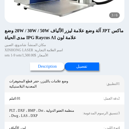
3
/
6
ماكس JPT آلة وضع علامة ليزر الألياف 20W / 30W / 50W وضع
علامة لون IPG Raycus AI مدى الحياة
مكان المنشأ: شاندونغ، الصين
اسم العلامة التجارية: XINHONG LASER
الأسعار: $1,500.00/sets 1-9 sets
تفصيل
Description
وضع علامات بالليزر، حفر قطع المجوهرات
1التطبيق:
المعدنية البلاستيكية
2دقة العمل:
0.01ملم
منظمة العفو الدولية ، PLT ، DXF ، BMP ، Dst
3تنسيق الرسوم المدعومة:
، Dwg ، LAS ، DXP
4نوع الليزر:
ليزر الألياف