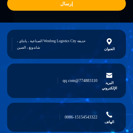
إرسال
حديقة Wenfeng Logistics City الصناعية ، يانتاي ،
شاندونغ ، الصين
العنوان
774883110@qq.com
البريد
الإلكتروني
0086-15154543322
الهاتف