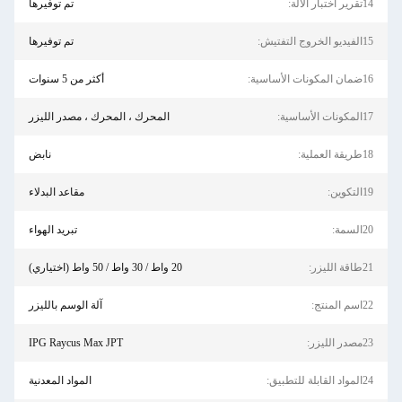
14تقرير اختبار الآلة:
تم توفيرها
15الفيديو الخروج التفتيش:
تم توفيرها
16ضمان المكونات الأساسية:
أكثر من 5 سنوات
17المكونات الأساسية:
المحرك ، المحرك ، مصدر الليزر
18طريقة العملية:
نابض
19التكوين:
مقاعد البدلاء
20السمة:
تبريد الهواء
21طاقة الليزر:
20 واط / 30 واط / 50 واط (اختياري)
22اسم المنتج:
آلة الوسم بالليزر
23مصدر الليزر:
IPG Raycus Max JPT
24المواد القابلة للتطبيق:
المواد المعدنية