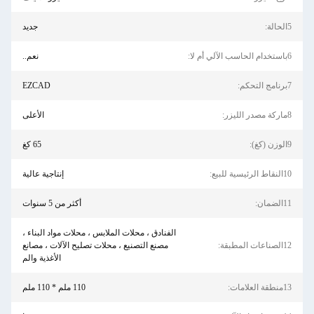
5الحالة:
جديد
6باستخدام الحاسب الآلي أم لا:
نعم..
7برنامج التحكم:
EZCAD
8ماركة مصدر الليزر:
الأعلى
9الوزن (كغ):
65 كغ
10النقاط الرئيسية للبيع:
إنتاجية عالية
11الضمان:
أكثر من 5 سنوات
الفنادق ، محلات الملابس ، محلات مواد البناء ،
12الصناعات المطبقة:
مصنع التصنيع ، محلات تصليح الآلات ، مصانع
الأغذية والم
13منطقة العلامات:
110 ملم * 110 ملم