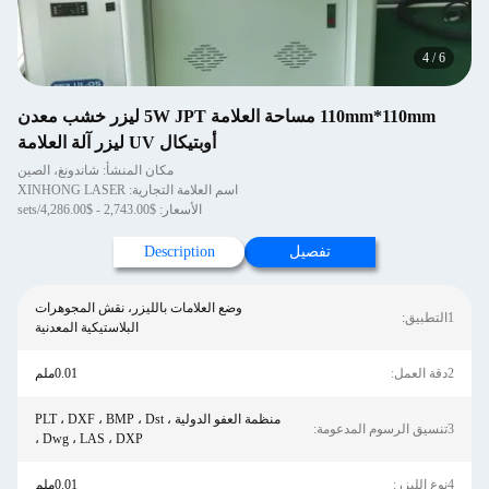
4
/
6
110mm*110mm مساحة العلامة 5W JPT ليزر خشب معدن
أوبتيكال UV ليزر آلة العلامة
مكان المنشأ: شاندونغ، الصين
اسم العلامة التجارية: XINHONG LASER
الأسعار: $2,743.00 - $4,286.00/sets
تفصيل
Description
وضع العلامات بالليزر، نقش المجوهرات
1التطبيق:
البلاستيكية المعدنية
2دقة العمل:
0.01ملم
منظمة العفو الدولية ، PLT ، DXF ، BMP ، Dst
3تنسيق الرسوم المدعومة:
، Dwg ، LAS ، DXP
4نوع الليزر:
0.01ملم