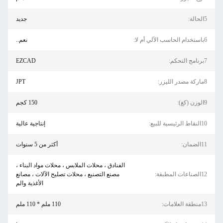
5الحالة:
جديد
6باستخدام الحاسب الآلي أم لا:
نعم..
7برنامج التحكم:
EZCAD
8ماركة مصدر الليزر:
JPT
9الوزن (كغ):
150 كجم
10النقاط الرئيسية للبيع:
إنتاجية عالية
11الضمان:
أكثر من 5 سنوات
الفنادق ، محلات الملابس ، محلات مواد البناء ،
12الصناعات المطبقة:
مصنع التصنيع ، محلات تصليح الآلات ، مصانع
الأغذية والم
13منطقة العلامات:
110 ملم * 110 ملم