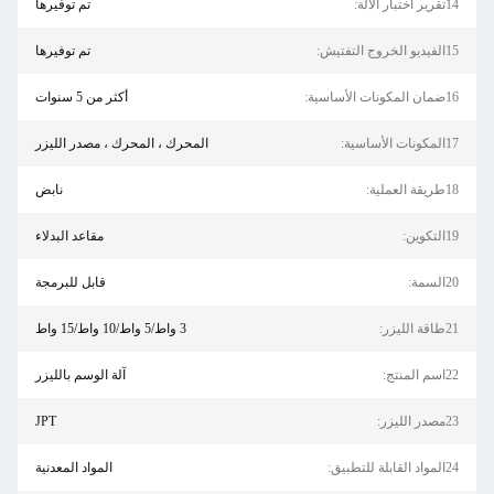
14تقرير اختبار الآلة:
تم توفيرها
15الفيديو الخروج التفتيش:
تم توفيرها
16ضمان المكونات الأساسية:
أكثر من 5 سنوات
17المكونات الأساسية:
المحرك ، المحرك ، مصدر الليزر
18طريقة العملية:
نابض
19التكوين:
مقاعد البدلاء
20السمة:
قابل للبرمجة
21طاقة الليزر:
3 واط/5 واط/10 واط/15 واط
22اسم المنتج:
آلة الوسم بالليزر
23مصدر الليزر:
JPT
24المواد القابلة للتطبيق:
المواد المعدنية