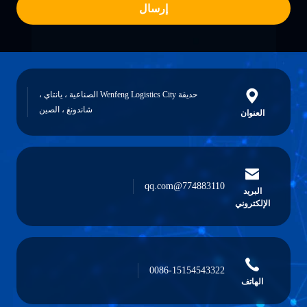
إرسال
حديقة Wenfeng Logistics City الصناعية ، يانتاي ،
شاندونغ ، الصين
العنوان
774883110@qq.com
البريد
الإلكتروني
0086-15154543322
الهاتف