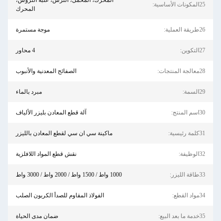
المحرك، المحمل، الترس، علبة التروس،
25المكونات الأساسية:
المحرك
26طريقة العملية:
موجة مستمرة
27التكوين:
4 محاور
28معالجة المنتجات:
الصفائح المعدنية والأنبوب
29السمة:
مبرد بالماء
30اسم المنتج:
آلة قطع المعادن بليزر الألياف
31كلمة رئيسية:
ماكينة سي ان سي لقطع المعادن بالليزر
32الوظيفة:
نقش قطع المواد اللافلزية
33طاقة الليزر:
1000 واط / 1500 واط / 2000 واط / 3000 واط
34مواد القطع:
الفولاذ المقاوم للصدأ الكربون الصلب
35خدمة ما بعد البيع:
ضمان مدى الحياة