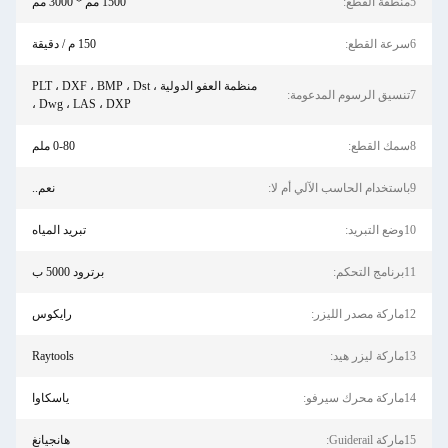
5منطقة القطع:
1500 مم * 3000 مم
6سرعة القطع:
150 م / دقيقة
منظمة العفو الدولية ، PLT ، DXF ، BMP ، Dst
7تنسيق الرسوم المدعومة:
، Dwg ، LAS ، DXP
8سمك القطع:
0-80 ملم
9باستخدام الحاسب الآلي أم لا:
نعم..
10وضع التبريد:
تبريد المياه
11برنامج التحكم:
برترود 5000 ب
12ماركة مصدر الليزر:
رايكوس
13ماركة ليزر هيد:
Raytools
14ماركة محرك سيرفو:
ياسكاوا
15ماركة Guiderail:
هانجيانغ