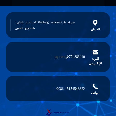
حديقة Wenfeng Logistics City الصناعية ، يانتاي ،
شاندونغ ، الصين
العنوان
774883110@qq.com
البريد
الإلكتروني
0086-15154543322
الهاتف