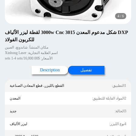
4
/
6
DXP شكل مدعوم المعدن 3015 3000w Cnc لقطة ليزر الألياف
للكربون الفولاذ
مكان المنشأ: شاندونغ، الصين
اسم العلامة التجارية: Xinhong Laser
الأسعار: $16,000.00/sets 1-4 sets
تفصيل
Description
1التطبيق:
القطع بالليزر، قطع المعادن الصناعية
2المواد القابلة للتطبيق:
المعدن
3الحالة:
جديد
4نوع الليزر:
ليزر الألياف