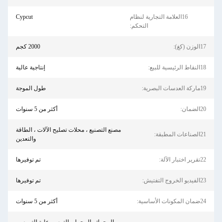
16العلامة التجارية لنظام
Cypcut
التحكم:
17الوزن (كغ):
2000 كجم
18النقاط الرئيسية للبيع:
إنتاجية عالية
19ماركة العدسات البصرية:
طول الموجة
20الضمان:
أكثر من 5 سنوات
مصنع التصنيع ، محلات تصليح الآلات ، الطاقة
21الصناعات المطبقة:
والتعدين
22تقرير اختبار الآلة:
تم توفيرها
23الفيديو الخروج التفتيش:
تم توفيرها
24ضمان المكونات الأساسية:
أكثر من 5 سنوات