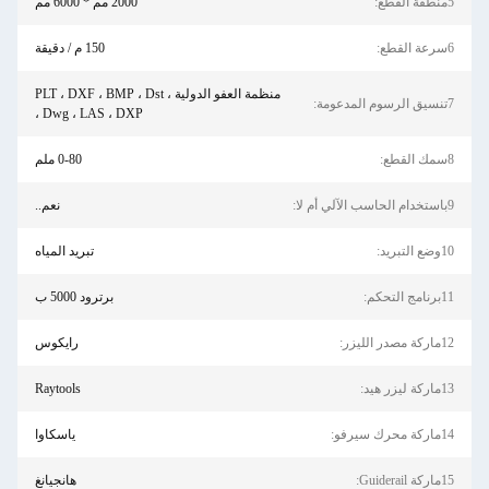
5منطقة القطع:
2000 مم * 6000 مم
6سرعة القطع:
150 م / دقيقة
منظمة العفو الدولية ، PLT ، DXF ، BMP ، Dst
7تنسيق الرسوم المدعومة:
، Dwg ، LAS ، DXP
8سمك القطع:
0-80 ملم
9باستخدام الحاسب الآلي أم لا:
نعم..
10وضع التبريد:
تبريد المياه
11برنامج التحكم:
برترود 5000 ب
12ماركة مصدر الليزر:
رايكوس
13ماركة ليزر هيد:
Raytools
14ماركة محرك سيرفو:
ياسكاوا
15ماركة Guiderail:
هانجيانغ