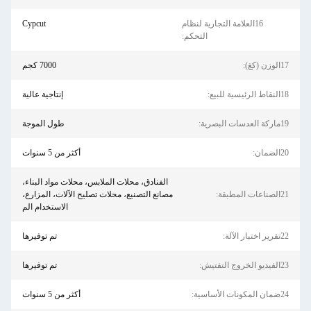
16العلامة التجارية لنظام
Cypcut
التحكم:
17الوزن (كغ):
7000 كجم
18النقاط الرئيسية للبيع:
إنتاجية عالية
19ماركة العدسات البصرية:
طول الموجة
20الضمان:
أكثر من 5 سنوات
الفنادق، محلات الملابس، محلات مواد البناء،
21الصناعات المطبقة:
مصانع التصنيع، محلات تصليح الآلات، المزارع،
الاستخدام الم
22تقرير اختبار الآلة:
تم توفيرها
23الفيديو الخروج التفتيش:
تم توفيرها
24ضمان المكونات الأساسية:
أكثر من 5 سنوات