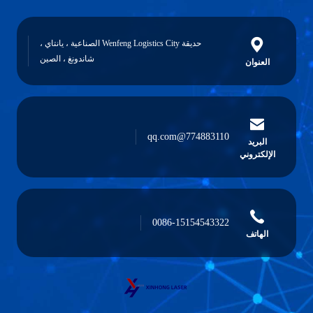
حديقة Wenfeng Logistics City الصناعية ، يانتاي ،
شاندونغ ، الصين
العنوان
774883110@qq.com
البريد
الإلكتروني
0086-15154543322
الهاتف