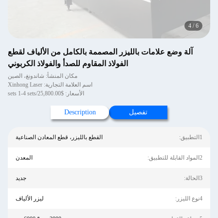
4
/
6
آلة وضع علامات بالليزر المصممة بالكامل من الألياف لقطع
الفولاذ المقاوم للصدأ والفولاذ الكربوني
مكان المنشأ: شاندونغ، الصين
اسم العلامة التجارية: Xinhong Laser
الأسعار: $25,800.00/sets 1-4 sets
تفصيل
Description
1التطبيق:
القطع بالليزر، قطع المعادن الصناعية
2المواد القابلة للتطبيق:
المعدن
3الحالة:
جديد
4نوع الليزر:
ليزر الألياف