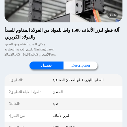
4
/
6
آلة قطع ليزر الألياف 1500 واط للمواد من الفولاذ المقاوم للصدأ
والفولاذ الكربوني
مكان المنشأ: شاندونغ، الصين
اسم العلامة التجارية: Xinhong Laser
الأسعار: $16,815.00 - $29,229.00/sets
Description
تفصيل
القطع بالليزر، قطع المعادن الصناعية
1التطبيق:
المعدن
2المواد القابلة للتطبيق:
جديد
3الحالة:
ليزر الألياف
4نوع الليزر: