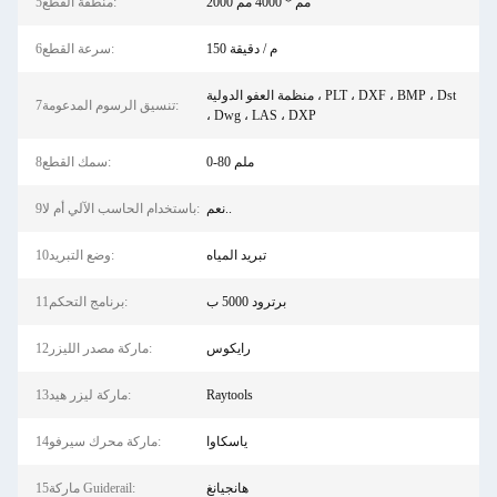
2000 مم * 4000 مم
5منطقة القطع:
150 م / دقيقة
6سرعة القطع:
منظمة العفو الدولية ، PLT ، DXF ، BMP ، Dst
7تنسيق الرسوم المدعومة:
، Dwg ، LAS ، DXP
0-80 ملم
8سمك القطع:
نعم..
9باستخدام الحاسب الآلي أم لا:
تبريد المياه
10وضع التبريد:
برترود 5000 ب
11برنامج التحكم:
رايكوس
12ماركة مصدر الليزر:
Raytools
13ماركة ليزر هيد:
ياسكاوا
14ماركة محرك سيرفو:
هانجيانغ
15ماركة Guiderail: