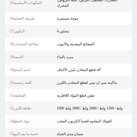
المحرك، المحمل، الترس، علبة التروس،
25المكونات الأساسية:
المحرك
موجة مستمرة
26طريقة العملية:
4 محاور
27التكوين:
الصفائح المعدنية والأنبوب
28معالجة المنتجات:
مبرد بالماء
29السمة:
آلة قطع المعادن بليزر الألياف
30اسم المنتج:
ماكينة سي ان سي لقطع المعادن بالليزر
31كلمة رئيسية:
نقش قطع المواد اللافلزية
32الوظيفة:
1000 واط / 1500 واط / 2000 واط / 3000 واط
33طاقة الليزر:
الفولاذ المقاوم للصدأ الكربون الصلب
34مواد القطع:
ضمان مدى الحياة
35خدمة ما بعد البيع: