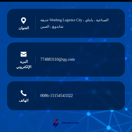
حديقة Wenfeng Logistics City الصناعية ، يانتاي ،
شاندونغ ، الصين
العنوان
774883110@qq.com
البريد
الإلكتروني
0086-15154543322
الهاتف