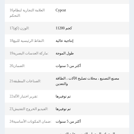
Cypcut
16العلامة التجارية لنظام
التحكم:
11200 كجم
17الوزن (كغ):
إنتاجية عالية
18النقاط الرئيسية للبيع:
طول الموجة
19ماركة العدسات البصرية:
أكثر من 5 سنوات
20الضمان:
مصنع التصنيع ، محلات تصليح الآلات ، الطاقة
21الصناعات المطبقة:
والتعدين
تم توفيرها
22تقرير اختبار الآلة:
تم توفيرها
23الفيديو الخروج التفتيش:
أكثر من 5 سنوات
24ضمان المكونات الأساسية: