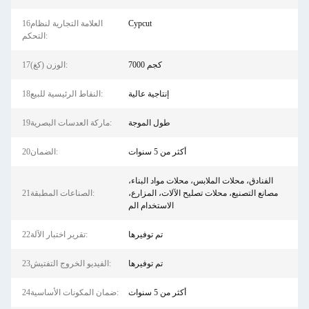
Cypcut
16العلامة التجارية لنظام
التحكم:
7000 كجم
17الوزن (كغ):
إنتاجية عالية
18النقاط الرئيسية للبيع:
طول الموجة
19ماركة العدسات البصرية:
أكثر من 5 سنوات
20الضمان:
الفنادق، محلات الملابس، محلات مواد البناء،
مصانع التصنيع، محلات تصليح الآلات، المزارع،
21الصناعات المطبقة:
الاستخدام الم
تم توفيرها
22تقرير اختبار الآلة:
تم توفيرها
23الفيديو الخروج التفتيش:
أكثر من 5 سنوات
24ضمان المكونات الأساسية: