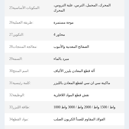
المحرك، المحمل، الترس، علبة التروس،
25المكونات الأساسية:
المحرك
موجة مستمرة
26طريقة العملية:
4 محاور
27التكوين:
الصفائح المعدنية والأنبوب
28معالجة المنتجات:
مبرد بالماء
29السمة:
آلة قطع المعادن بليزر الألياف
30اسم المنتج:
ماكينة سي ان سي لقطع المعادن بالليزر
31كلمة رئيسية:
نقش قطع المواد اللافلزية
32الوظيفة:
1000 واط / 1500 واط / 2000 واط / 3000 واط
33طاقة الليزر:
الفولاذ المقاوم للصدأ الكربون الصلب
34مواد القطع: