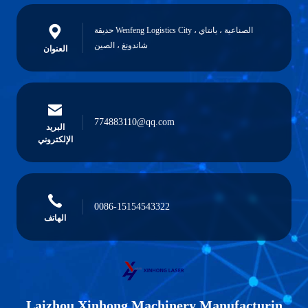
حديقة Wenfeng Logistics City الصناعية ، يانتاي ،
شاندونغ ، الصين
العنوان
774883110@qq.com
البريد
الإلكتروني
0086-15154543322
الهاتف
Laizhou Xinhong Machinery Manufacturin