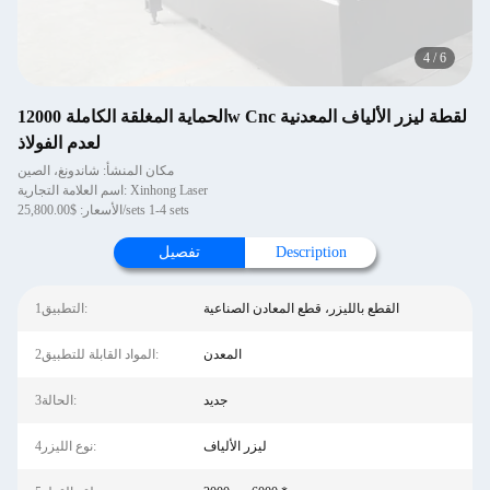
4
/
6
الحماية المغلقة الكاملة 12000w Cnc لقطة ليزر الألياف المعدنية
لعدم الفولاذ
مكان المنشأ: شاندونغ، الصين
اسم العلامة التجارية: Xinhong Laser
الأسعار: $25,800.00/sets 1-4 sets
Description
تفصيل
القطع بالليزر، قطع المعادن الصناعية
1التطبيق:
المعدن
2المواد القابلة للتطبيق:
جديد
3الحالة:
ليزر الألياف
4نوع الليزر: