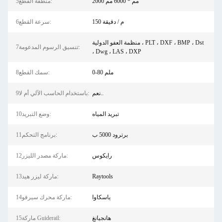
2000 مم * 6000 مم
5منطقة القطع:
150 م / دقيقة
6سرعة القطع:
منظمة العفو الدولية ، PLT ، DXF ، BMP ، Dst
7تنسيق الرسوم المدعومة:
، Dwg ، LAS ، DXP
0-80 ملم
8سمك القطع:
نعم..
9باستخدام الحاسب الآلي أم لا:
تبريد المياه
10وضع التبريد:
برترود 5000 ب
11برنامج التحكم:
رايكوس
12ماركة مصدر الليزر:
Raytools
13ماركة ليزر هيد:
ياسكاوا
14ماركة محرك سيرفو:
هانجيانغ
15ماركة Guiderail: