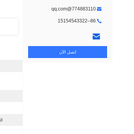
774883110@qq.com
86--15154543322
اتصل الآن
ال