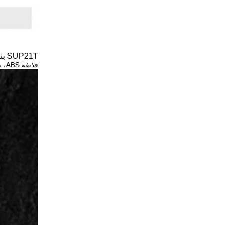
SUP21T بندقية لحام ليزرية محمولة
قذيفة ABS، مضغوطة وخفيفة الوزن، درج العدسة، وظائف متعددة.