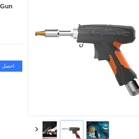
احصل ع