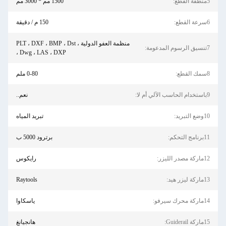
5منطقة القطع:
1500 مم * 3000 مم
6سرعة القطع:
150 م / دقيقة
منظمة العفو الدولية ، PLT ، DXF ، BMP ، Dst
7تنسيق الرسوم المدعومة:
، Dwg ، LAS ، DXP
8سمك القطع:
0-80 ملم
9باستخدام الحاسب الآلي أم لا:
نعم..
10وضع التبريد:
تبريد المياه
11برنامج التحكم:
برترود 5000 ب
12ماركة مصدر الليزر:
رايكوس
13ماركة ليزر هيد:
Raytools
14ماركة محرك سيرفو:
ياسكاوا
15ماركة Guiderail:
هانجيانغ