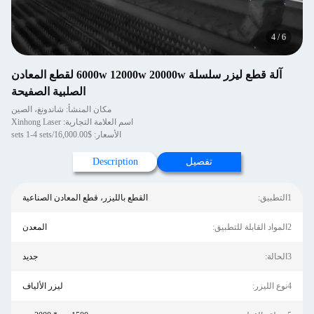
4
/
6
آلة قطع ليزر سلسلة 6000w 12000w 20000w لقطع المعادن
الصلبية الصفيحة
مكان المنشأ: شاندونغ، الصين
اسم العلامة التجارية: Xinhong Laser
الأسعار: $16,000.00/sets 1-4 sets
تفصيل
Description
1التطبيق:
القطع بالليزر، قطع المعادن الصناعية
2المواد القابلة للتطبيق:
المعدن
3الحالة:
جديد
4نوع الليزر:
ليزر الألياف