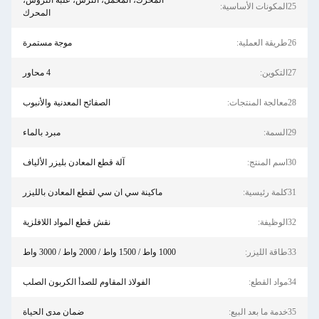
المحرك، المحمل، الترس، علبة التروس،
25المكونات الأساسية:
المحرك
26طريقة العملية:
موجة مستمرة
27التكوين:
4 محاور
28معالجة المنتجات:
الصفائح المعدنية والأنبوب
29السمة:
مبرد بالماء
30اسم المنتج:
آلة قطع المعادن بليزر الألياف
31كلمة رئيسية:
ماكينة سي ان سي لقطع المعادن بالليزر
32الوظيفة:
نقش قطع المواد اللافلزية
33طاقة الليزر:
1000 واط / 1500 واط / 2000 واط / 3000 واط
34مواد القطع:
الفولاذ المقاوم للصدأ الكربون الصلب
35خدمة ما بعد البيع:
ضمان مدى الحياة