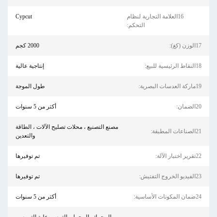
16العلامة التجارية لنظام
Cypcut
التحكم:
17الوزن (كغ):
2000 كجم
18النقاط الرئيسية للبيع:
إنتاجية عالية
19ماركة العدسات البصرية:
طول الموجة
20الضمان:
أكثر من 5 سنوات
مصنع التصنيع ، محلات تصليح الآلات ، الطاقة
21الصناعات المطبقة:
والتعدين
22تقرير اختبار الآلة:
تم توفيرها
23الفيديو الخروج التفتيش:
تم توفيرها
24ضمان المكونات الأساسية:
أكثر من 5 سنوات