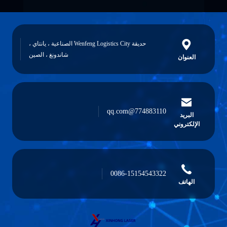
حديقة Wenfeng Logistics City الصناعية ، يانتاي ،
شاندونغ ، الصين
العنوان
774883110@qq.com
البريد
الإلكتروني
0086-15154543322
الهاتف