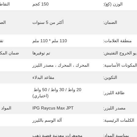
الوزن (كغ):
150 كجم
النقاط
الضمان:
أكثر من 5 سنوات
الصن
منطقة العلامات:
110 ملم * 110 ملم
تقر
يو الخروج التفتيش:
تم توفيرها
ضمان المكو
لمكونات الأساسية:
المحرك ، المحرك ، مصدر الليزر
التكوين:
مقاعد البدلاء
20 واط / 30 واط / 50 واط 
طاقة الليزر:
(اختياري)
مصدر الليزر:
IPG Raycus Max JPT
المواد 
الكلمات الرئيسية:
آلة الوسم بالليزر
بمناسبة المواد:
مجوهرات معدنية فضية ذهب