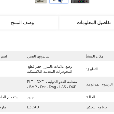
تفاصيل المعلومات
وصف المنتج
مكان المنشأ
شاندونغ، الصين
اسم ا
وضع علامات بالليزر، حفر قطع 
التطبيق:
المجوهرات المعدنية البلاستيكية
منظمة العفو الدولية ، PLT ، DXF 
الرسوم المدعومة:
، BMP ، Dst ، Dwg ، LAS ، DXP
الحالة:
جديد
باستخدام الحاس
برنامج التحكم:
EZCAD
مارك