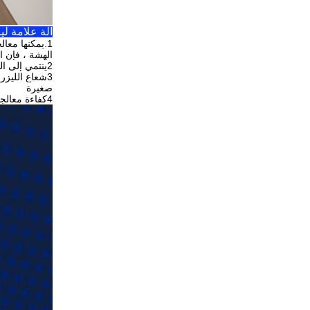
آلة علامة ليزر الألياف  30W / 50W
1.
يمكنها معالج
الهشة ، فإن ال
2ينتمي إلى المعالجة غير اللاصقة ، ولا يضر بالمنتج ، وليس له ارتداء الأداة ، وله نوعية علامة جيدة.
3شعاع الليزر رقيق، استهلاك مواد المعالجة صغير، ومنطقة المعالجة الحرارية المتأثرة
صغيرة
4كفاءة معالجة عالية، التحكم بالحاسوب، سهلة لتحقيق الأتمتة.