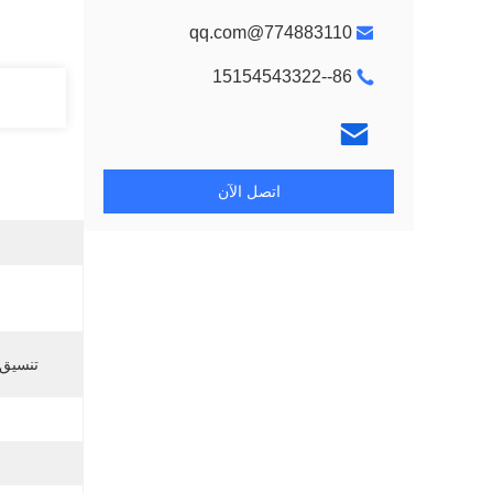
774883110@qq.com
86--15154543322
اتصل الآن
تنسيق 