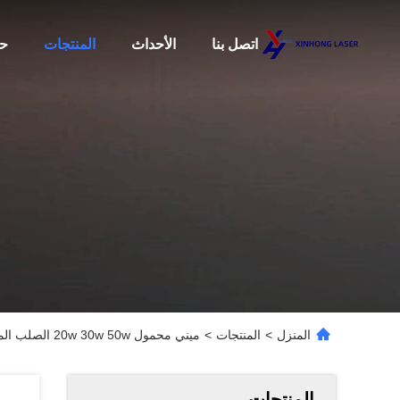
اتصل بنا
الأحداث
المنتجات
حو
المنزل
>
المنتجات
>
ميني محمول 20w 30w 50w الصلب المعدن البلاستيك ريكوس ألياف ليزر آلة العلامة مع الدوار
المنتجات