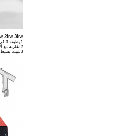
1kw 1.5kw 2kw 3kw آلة لحام ليزر
1وظيفة 3 في 1 لحام / قطع / تنظيف
2مقارنة مع آلات اللحام التقليدية ، اللحام بالليزر سريع وفعال وآمن وصديق للبيئة
3تثبيت بسيط، وزن خفيف واستهلاك طاقة منخفض