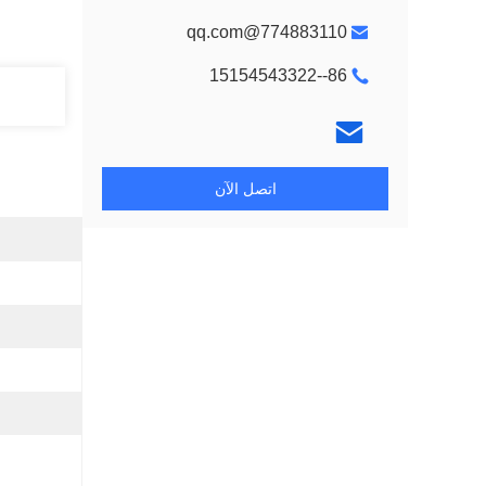
774883110@qq.com
86--15154543322
اتصل الآن