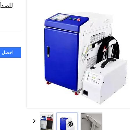
للصدأ م
احصل ع