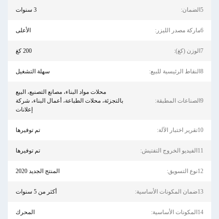
5الضمان:
3 سنوات
6ماركة مصدر الليزر:
الأعلى
7الوزن (كغ):
200 كغ
8النقاط الرئيسية للبيع:
سهلة التشغيل
محلات مواد البناء، مصانع التصنيع، البيع
9الصناعات المطبقة:
بالتجزئة، محلات الطباعة، أعمال البناء، شركة
إعلانات
10تقرير اختبار الآلة:
تم توفيرها
11الفيديو الخروج التفتيش:
تم توفيرها
12نوع التسويق:
المنتج الجديد 2020
13ضمان المكونات الأساسية:
أكثر من 5 سنوات
14المكونات الأساسية:
المحرك