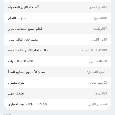
15اسم المنتج:
آلة لحام الليزر المحمولة
16التطبيق:
منتجات اللحام
17الوظيفة:
لحام القطع المعدنية بالليزر
18نوع الليزر:
مصدر لحام ألياف الليزر
19الكلمات الرئيسية:
ماكينة لحام بالليزر عالية الجودة
20طاقة الليزر:
1000/1500/2000 وات
21مواد التطبيق:
معدن الألمنيوم المقاوم للصدأ
22وضع اللحام:
يدوي محمول
23الميزة:
تشغيل سهل
24مصدر الليزر:
Raycus IPG JPT MAX اختياري