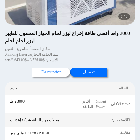
4
/
6
3000 واط أقصى طاقة إخراج ليزر لحام الجهاز المحمول للفايبر
ليزر لحام لحام
مكان المنشأ: شاندونغ، الصين
اسم العلامة التجارية: Xinhong Laser
الأسعار: $3,536.00 - $8,643.00/sets
تفصيل
Description
1الحالة:
جديد
Output
انتاج
3000 واط
2
Max.
الأعلى.
:
Power
الطاقة
3الاستخدام:
محلات مواد البناء، شركة إعلانات
4الأبعاد:
1070*830*1350 مللي متر