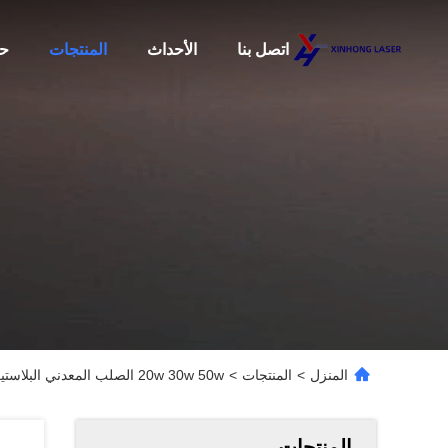
اتصل بنا
الأحداث
المنتجات
حو
المنزل
>
المنتجات
>
20w 30w 50w الصلب المعدني البلاستيكي Raycus ألياف ليزر آلة العلامة مع الدوار 0.01mm
المنتجات