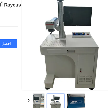
Raycus ألياف ليزر آلة العلامة مع الدوار 0.01mm
احصل ع