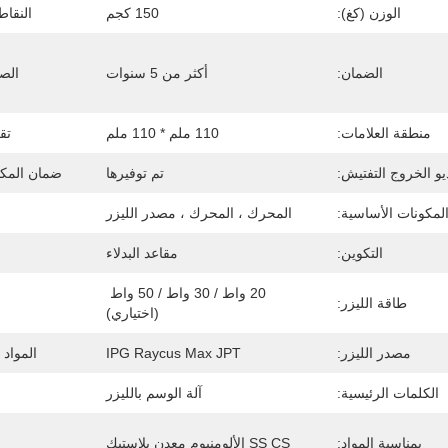
الوزن (كغ):
150 كجم
النقاط
الضمان:
أكثر من 5 سنوات
الصن
منطقة العلامات:
110 ملم * 110 ملم
تقر
يو الخروج التفتيش:
تم توفيرها
ضمان المكو
لمكونات الأساسية:
المحرك ، المحرك ، مصدر الليزر
التكوين:
مقاعد البدلاء
20 واط / 30 واط / 50 واط 
طاقة الليزر:
(اختياري)
مصدر الليزر:
IPG Raycus Max JPT
المواد 
الكلمات الرئيسية:
آلة الوسم بالليزر
بمناسبة المواد:
SS CS الألومنيوم معدن بلاستيك