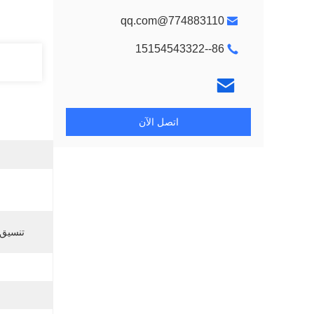
774883110@qq.com
86--15154543322
اتصل الآن
تنسيق 