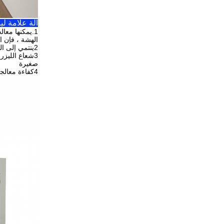
آلة علامة ليزر الألياف  30W / 50W
1.
يمكنها معالج
الهشة ، فإن ال
2ينتمي إلى المعالجة غير اللاصقة ، ولا يضر بالمنتج ، وليس له ارتداء الأداة ، وله نوعية علامة جيدة.
3شعاع الليزر رقيق، استهلاك مواد المعالجة صغير، ومنطقة المعالجة الحرارية المتأثرة
صغيرة
4كفاءة معالجة عالية، التحكم بالحاسوب، سهلة لتحقيق الأتمتة.