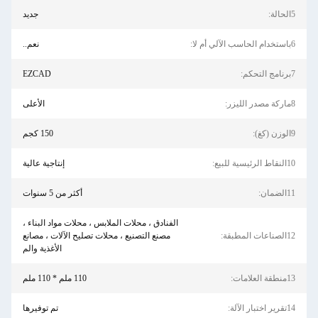
5الحالة:
جديد
6باستخدام الحاسب الآلي أم لا:
نعم..
7برنامج التحكم:
EZCAD
8ماركة مصدر الليزر:
الأعلى
9الوزن (كغ):
150 كجم
10النقاط الرئيسية للبيع:
إنتاجية عالية
11الضمان:
أكثر من 5 سنوات
الفنادق ، محلات الملابس ، محلات مواد البناء ،
12الصناعات المطبقة:
مصنع التصنيع ، محلات تصليح الآلات ، مصانع
الأغذية والم
13منطقة العلامات:
110 ملم * 110 ملم
14تقرير اختبار الآلة:
تم توفيرها