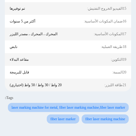
15الفيديو الخروج التفتيش:
تم توفيرها
16ضمان المكونات الأساسية:
أكثر من 5 سنوات
17المكونات الأساسية:
المحرك ، المحرك ، مصدر الليزر
18طريقة العملية:
نابض
19التكوين:
مقاعد البدلاء
20السمة:
قابل للبرمجة
21طاقة الليزر:
20 واط / 30 واط / 50 واط (اختياري)
Tags:
laser marking machine for metal, fiber laser marking machine,fiber laser marker
fiber laser marker
fiber laser marking machine