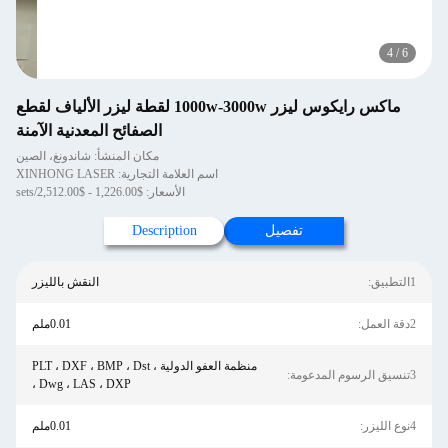
4
/
6
ماكس رايكوس ليزر 1000w-3000w لقطة ليزر الألياف لقطع
الصفائح المعدنية الآمنة
مكان المنشأ: شاندونغ، الصين
اسم العلامة التجارية: XINHONG LASER
الأسعار: $1,226.00 - $2,512.00/sets
تفصيل
Description
1التطبيق:
النقش بالليزر
2دقة العمل:
0.01ملم
منظمة العفو الدولية ، PLT ، DXF ، BMP ، Dst
3تنسيق الرسوم المدعومة:
، Dwg ، LAS ، DXP
4نوع الليزر:
0.01ملم