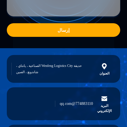
إرسال
حديقة Wenfeng Logistics City الصناعية ، يانتاي ،
شاندونغ ، الصين
العنوان
774883110@qq.com
البريد
الإلكتروني